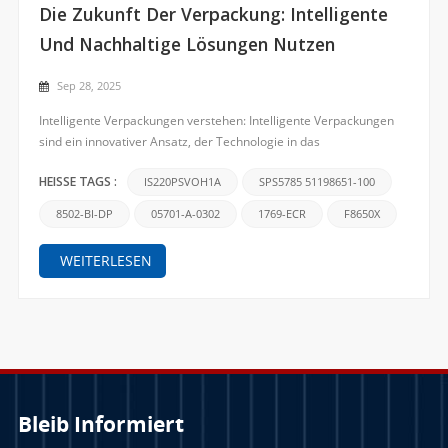
Die Zukunft Der Verpackung: Intelligente
Und Nachhaltige Lösungen Nutzen
Sep 28, 2025
Intelligente Verpackungen verstehen: Intelligente Verpackungen
sind ein innovativer Ansatz, der Technologie in das
Verpackungsdesign integriert, um Produktfrische, -sicherheit und -
rückverfolgbarkeit zu verbessern. Durch den Einsatz von
IS220PSVOH1A
SPS5785 51198651-100
HEISSE TAGS :
Sensoren, digitalen IDs und Frischeindikatoren liefern intellig...
8502-BI-DP
05701-A-0302
1769-ECR
F8650X
WEITERLESEN
Bleib Informiert