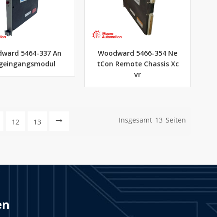
ward 5464-337 An
Woodward 5466-354 Ne
geingangsmodul
tCon Remote Chassis Xc
vr
Insgesamt
13
Seiten
12
13
en