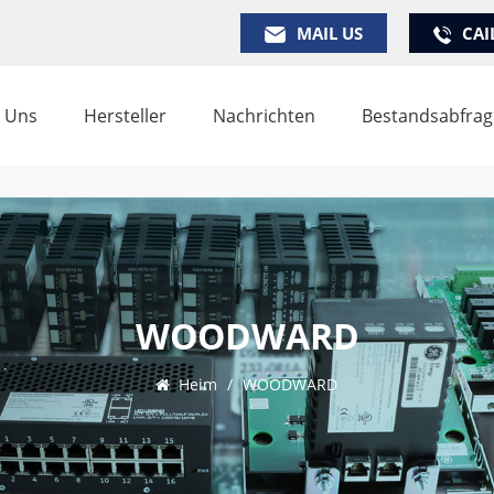
MAIL US
CAI
 Uns
Hersteller
Nachrichten
Bestandsabfrag
WOODWARD
Heim
/
WOODWARD