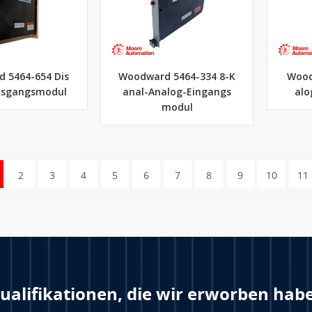
 5464-654 Dis
Woodward 5464-334 8-K
Wood
usgangsmodul
anal-Analog-Eingangs
alo
modul
2
3
4
5
6
7
8
9
10
11
ualifikationen, die wir erworben hab