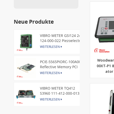
Neue Produkte
VIBRO METER GSI124 244-
124-000-022 Piezoelectric
Pressure Transducer
WEITERLESEN
Woodwar
PCIE-5565PIORC-100A00
00XT-P1 
Reflective Memory PCI
Express Node Card /GE
ator
WEITERLESEN
VIBRO METER TQ412
S3960 111-412-000-013
Reverse Mount
WEITERLESEN