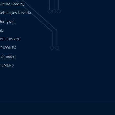
Alleine Bradley
Gebeugtes Nevada
Honigwell
GE
WOODWARD
TRICONEX
Schneider
SIEMENS