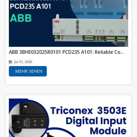
ABB 3BHE032025R0101 PCD235 A101: Reliable Combined I/O Solution for AC 800PEC Excitation and Power Control Systems
Jul 31, 2026
MEHR SEHEN