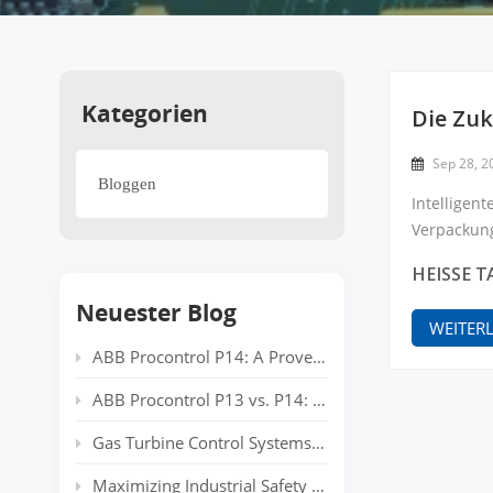
Kategorien
Die Zuk
Sep 28, 2
Bloggen
Intelligen
Verpackung
Sensoren, d
HEISSE T
Neuester Blog
WEITER
ABB Procontrol P14: A Proven Power Plant Automation System Supporting Reliable Generation for Decades
ABB Procontrol P13 vs. P14: Technical Comparison and Spare Parts Guide
Gas Turbine Control Systems: Common Automation Platforms and Spare Parts Used in Power Generation
Maximizing Industrial Safety and Connectivity with the HIMA HIMatrix Series