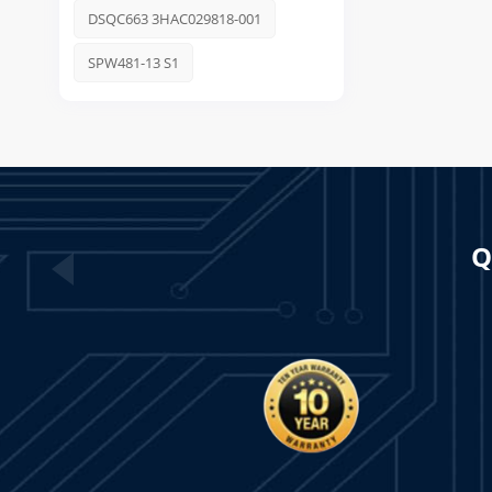
DSQC663 3HAC029818-001
SPW481-13 S1
Q