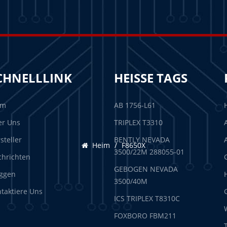
CHNELLLINK
HEISSE TAGS
im
AB 1756-L61
er Uns
TRIPLEX T3310
steller
BENTLY NEVADA
Heim
/
F8650X
3500/22M 288055-01
hrichten
GEBOGEN NEVADA
ggen
3500/40M
taktiere Uns
ICS TRIPLEX T8310C
FOXBORO FBM211