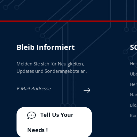
Bleib Informiert
S
Melden Sie sich für Neuigkeiten,
He
Updates und Sonderangebote an.
Üb
Her
Nac
Blo
Tell Us Your
Kon
Needs !