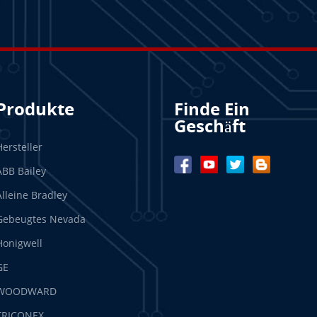
Produkte
Finde Ein
Geschäft
Hersteller
ABB Bailey
Alleine Bradley
Gebeugtes Nevada
Honigwell
GE
WOODWARD
TRICONEX