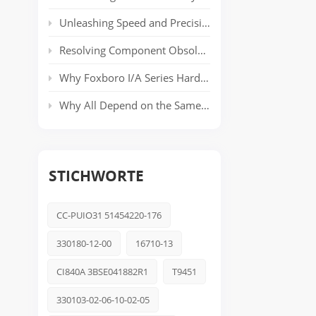
Unleashing Speed and Precision: The Power of ABB’s AC 800PEC Control System
Resolving Component Obsolescence in ICS Triplex Trusted® T8000 Series Safety Systems
Why Foxboro I/A Series Hardware Still Dominates Long-Life Process Plants
Why All Depend on the Same Safety Platform: Triconex
STICHWORTE
CC-PUIO31 51454220-176
330180-12-00
16710-13
CI840A 3BSE041882R1
T9451
330103-02-06-10-02-05