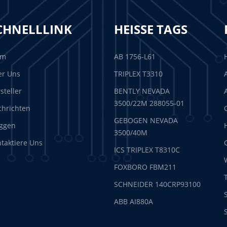
CHNELLLINK
HEISSE TAGS
im
AB 1756-L61
er Uns
TRIPLEX T3310
steller
BENTLY NEVADA
3500/22M 288055-01
hrichten
GEBOGEN NEVADA
ggen
3500/40M
taktiere Uns
ICS TRIPLEX T8310C
FOXBORO FBM211
SCHNEIDER 140CRP93100
ABB AI880A