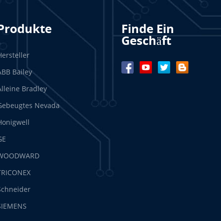
Produkte
Finde Ein
Geschäft
Hersteller
ABB Bailey
Alleine Bradley
Gebeugtes Nevada
Honigwell
GE
WOODWARD
TRICONEX
Schneider
SIEMENS