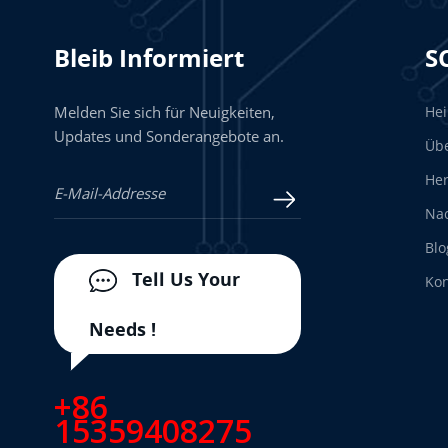
Bleib Informiert
S
Melden Sie sich für Neuigkeiten,
He
Updates und Sonderangebote an.
Üb
Her
Nac
Blo
Tell Us Your
Kon
Needs !
+86
15359408275