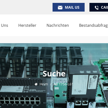
MAIL US
CAI
 Uns
Hersteller
Nachrichten
Bestandsabfrag
Suche
Heim
/
AB 1756-L61