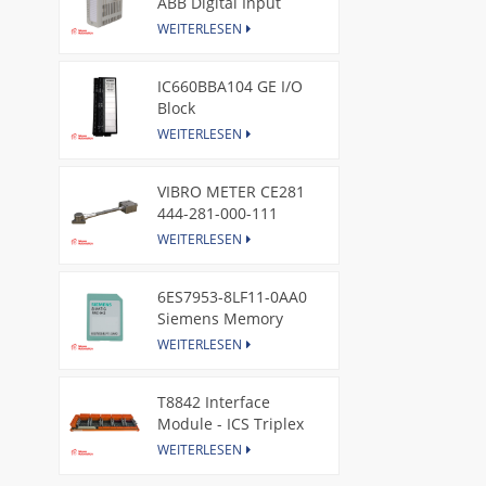
ABB Digital Input
Module
WEITERLESEN
IC660BBA104 GE I/O
Block
WEITERLESEN
VIBRO METER CE281
444-281-000-111
Piezoelectric Pressure
WEITERLESEN
Transducer
6ES7953-8LF11-0AA0
Siemens Memory
Card
WEITERLESEN
T8842 Interface
Module - ICS Triplex
WEITERLESEN