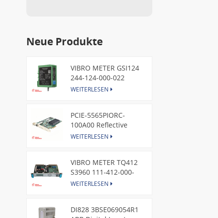
Neue Produkte
VIBRO METER GSI124
244-124-000-022
Piezoelectric Pressure
WEITERLESEN
Transducer
PCIE-5565PIORC-
100A00 Reflective
Memory PCI Express
WEITERLESEN
Node Card /GE
VIBRO METER TQ412
S3960 111-412-000-
013 Reverse Mount
WEITERLESEN
DI828 3BSE069054R1