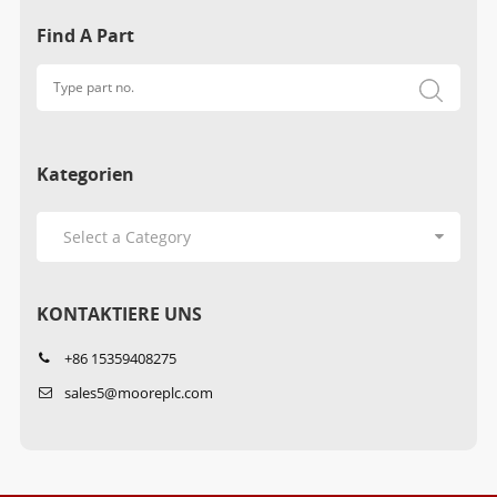
Find A Part
Kategorien
KONTAKTIERE UNS
+86 15359408275
sales5@mooreplc.com