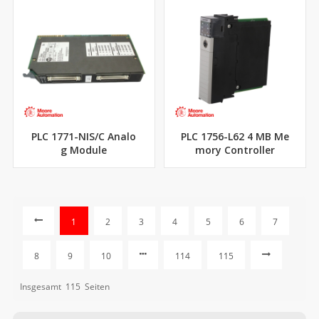
PLC 1771-NIS/C Analo
PLC 1756-L62 4 MB Me
g Module
mory Controller
1
2
3
4
5
6
7
8
9
10
114
115
Insgesamt
115
Seiten