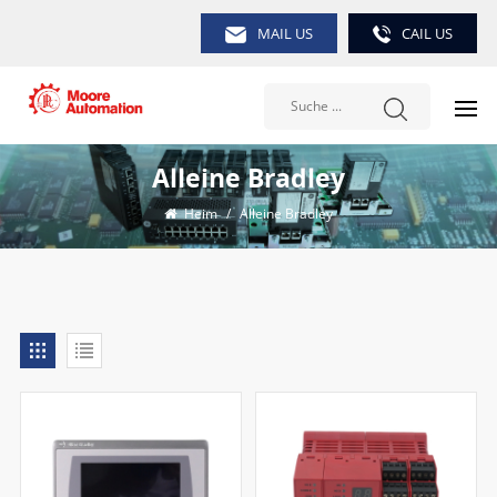
MAIL US
CAIL US
Alleine Bradley
Heim
/
Alleine Bradley