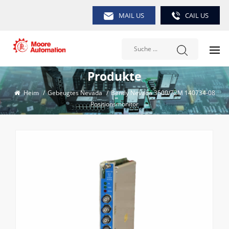
MAIL US
CAIL US
Produkte
Heim
/
Gebeugtes Nevada
/
Bently Nevada 3500/72M 140734-08
Positionsmonitor