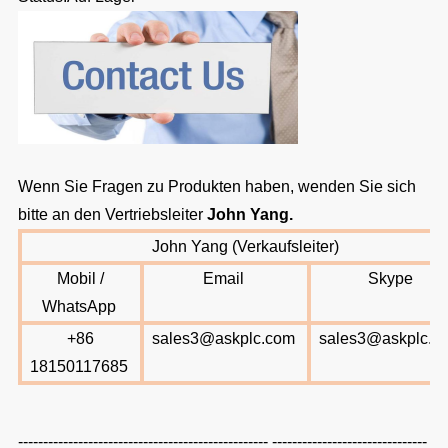
Wenn Sie Fragen zu Produkten haben, wenden Sie sich
bitte an den Vertriebsleiter
John Yang
.
John Yang (Verkaufsleiter)
Mobil /
Email
Skype
WhatsApp
+86
sales3@askplc.com
sales3@askplc.c
18150117685
-------------------------------------------------- -------------------------------