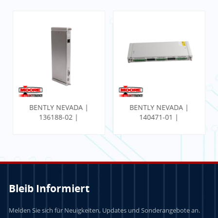
BENTLY NEVADA |
BENTLY NEVADA |
136188-02 |
140471-01 |
Kommunikations-
PROXIMITOR
Gateway-Ethernet-
SEISMISCHER
E/A-Modul
MONITOR MIT
INTERNER
TERMINIERUNG
Bleib Informiert
Melden Sie sich für Neuigkeiten, Updates und Sonderangebote an.