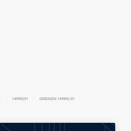
1
14999201
GEBOGEN 149992-01