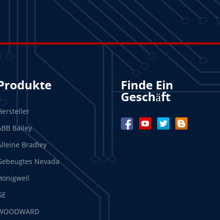
Produkte
Finde Ein
Geschäft
Hersteller
ABB Bailey
Alleine Bradley
Gebeugtes Nevada
Honigwell
GE
WOODWARD