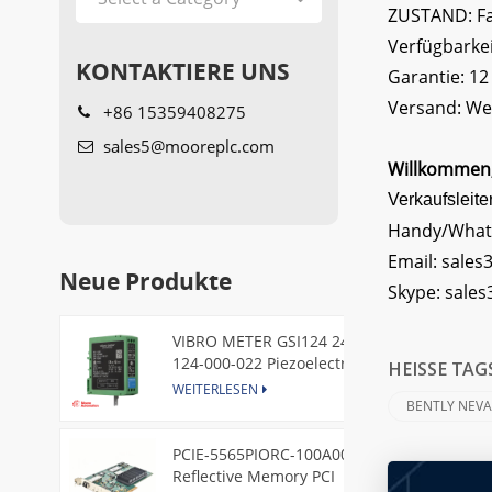
ZUSTAND: Fab
Verfügbarkei
KONTAKTIERE UNS
Garantie: 1
Versand: Wel
+86 15359408275
sales5@mooreplc.com
Willkommen, 
Verkaufsleite
Handy/What
Email:
sales
Neue Produkte
Skype:
sale
VIBRO METER GSI124 244-
124-000-022 Piezoelectric
HEISSE TAG
Pressure Transducer
WEITERLESEN
BENTLY NEVA
PCIE-5565PIORC-100A00
Reflective Memory PCI