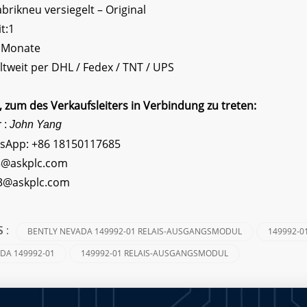
rikneu versiegelt – Original
t:1
2 Monate
tweit per DHL / Fedex / TNT / UPS
zum des Verkaufsleiters in Verbindung zu treten:
r :
John Yang
sApp:
+86 18150117685
3@askplc.com
s3@askplc.com
BENTLY NEVADA 149992-01 RELAIS-AUSGANGSMODUL
149992-0
S :
DA 149992-01
149992-01 RELAIS-AUSGANGSMODUL