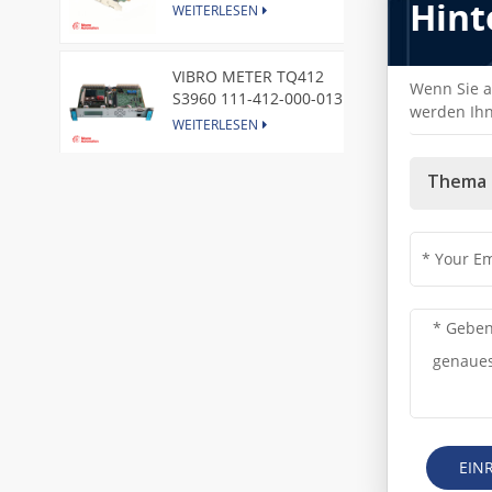
Hint
Express Node Card /GE
WEITERLESEN
VIBRO METER TQ412
Wenn Sie a
S3960 111-412-000-013
werden Ihn
Reverse Mount
WEITERLESEN
Thema 
DI828 3BSE069054R1 ABB
Digital Input Module
WEITERLESEN
IC660BBA104 GE I/O Block
WEITERLESEN
VIBRO METER CE281 444-
281-000-111 Piezoelectric
Pressure Transducer
WEITERLESEN
EIN