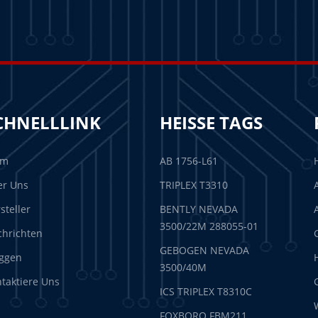
CHNELLLINK
HEISSE TAGS
im
AB 1756-L61
er Uns
TRIPLEX T3310
steller
BENTLY NEVADA
3500/22M 288055-01
hrichten
GEBOGEN NEVADA
ggen
3500/40M
taktiere Uns
ICS TRIPLEX T8310C
FOXBORO FBM211