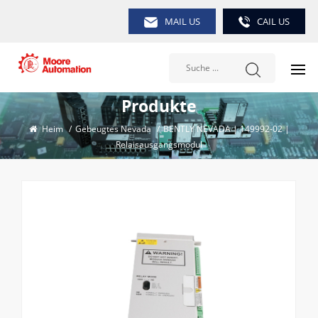
MAIL US
CAIL US
Produkte
Heim
/
Gebeugtes Nevada
/
BENTLY NEVADA | 149992-02 |
Relaisausgangsmodul