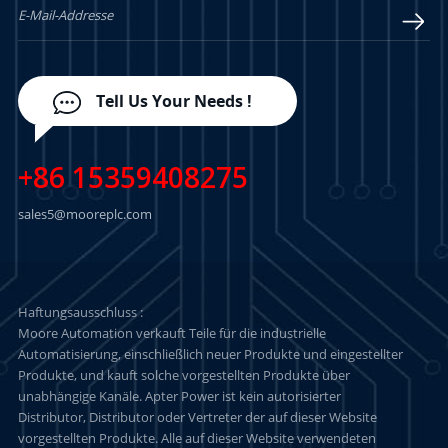
Tell Us Your Needs !
+86 15359408275
sales5@mooreplc.com
Haftungsausschluss :
Moore Automation verkauft Teile für die industrielle
Automatisierung, einschließlich neuer Produkte und eingestellter
Produkte, und kauft solche vorgestellten Produkte über
unabhängige Kanäle. Apter Power ist kein autorisierter
Distributor, Distributor oder Vertreter der auf dieser Website
vorgestellten Produkte. Alle auf dieser Website verwendeten