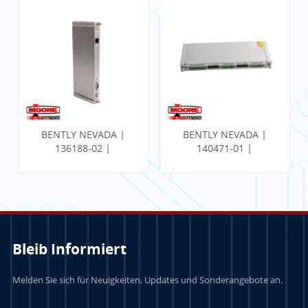
BENTLY NEVADA |
BENTLY NEVADA |
136188-02 |
140471-01 |
Kommunikations-
PROXIMITOR
Gateway-Ethernet-
SEISMISCHER
E/A-Modul
MONITOR MIT
INTERNER
TERMINIERUNG
Bleib Informiert
Melden Sie sich für Neuigkeiten, Updates und Sonderangebote an.
LERN MEHR
LERN MEHR