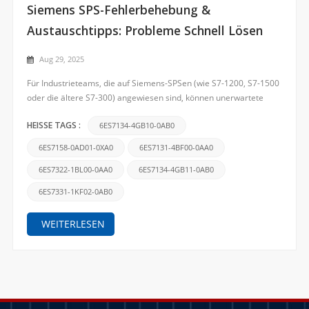
Siemens SPS-Fehlerbehebung &
Austauschtipps: Probleme Schnell Lösen
Aug 29, 2025
Für Industrieteams, die auf Siemens-SPSen (wie S7-1200, S7-1500
oder die ältere S7-300) angewiesen sind, können unerwartete
Störungen oder veraltete Modelle die Produktion beeinträchtigen.
Die gute Nachricht ist, dass sich die meisten Probleme einfach
6ES7134-4GB10-0AB0
HEISSE TAGS :
beheben lassen und der Austausch bei richtiger P...
6ES7158-0AD01-0XA0
6ES7131-4BF00-0AA0
6ES7322-1BL00-0AA0
6ES7134-4GB11-0AB0
6ES7331-1KF02-0AB0
WEITERLESEN