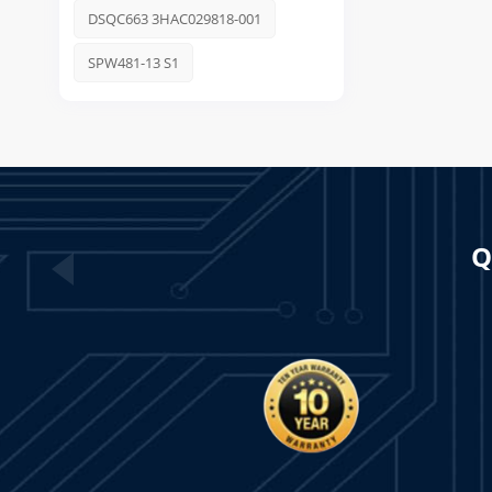
DSQC663 3HAC029818-001
SPW481-13 S1
Q