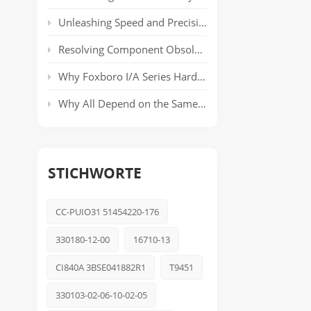
Unleashing Speed and Precision: The Power of ABB’s AC 800PEC Control System
Resolving Component Obsolescence in ICS Triplex Trusted® T8000 Series Safety Systems
Why Foxboro I/A Series Hardware Still Dominates Long-Life Process Plants
Why All Depend on the Same Safety Platform: Triconex
STICHWORTE
CC-PUIO31 51454220-176
330180-12-00
16710-13
CI840A 3BSE041882R1
T9451
330103-02-06-10-02-05