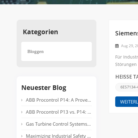
Kategorien
Siemen
Aug 29, 
Bloggen
Für Indust
Störungen 
beheben la
HEISSE T
Neuester Blog
6ES7134-
ABB Procontrol P14: A Proven Power Plant Automation System Supporting Reliable Generation for Decades
WEITER
ABB Procontrol P13 vs. P14: Technical Comparison and Spare Parts Guide
Gas Turbine Control Systems: Common Automation Platforms and Spare Parts Used in Power Generation
Maximizing Industrial Safety and Connectivity with the HIMA HIMatrix Series