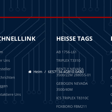
CHNELLLINK
HEISSE TAGS
im
AB 1756-L61
er Uns
TRIPLEX T3310
steller
BENTLY NEVADA
Heim
/
6ES7134-4GB10-0AB0
3500/22M 288055-01
hrichten
GEBOGEN NEVADA
ggen
3500/40M
taktiere Uns
ICS TRIPLEX T8310C
FOXBORO FBM211