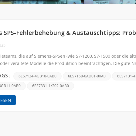
s SPS-Fehlerbehebung & Austauschtipps: Prob
2025
rieteams, die auf Siemens-SPSen (wie S7-1200, S7-1500 oder die äl
oder veraltete Modelle die Produktion beeinträchtigen. Die gute Na
ssen und der Austausch bei richtiger P...
Suche
6ES7134-4GB10-0AB0
6ES7158-0AD01-0XA0
6ES7131-4
AGS :
4GB11-0AB0
6ES7331-1KF02-0AB0
LESEN