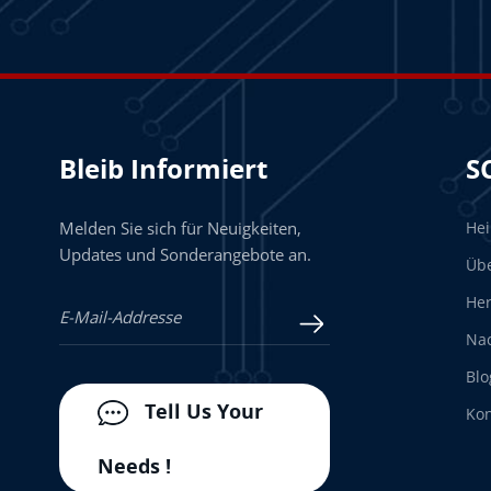
Bleib Informiert
S
Melden Sie sich für Neuigkeiten,
He
Updates und Sonderangebote an.
Üb
Her
Nac
Blo
Tell Us Your
Kon
Needs !