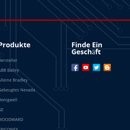
Produkte
Finde Ein
Geschäft
Hersteller
ABB Bailey
Alleine Bradley
Gebeugtes Nevada
Honigwell
GE
WOODWARD
TRICONEX