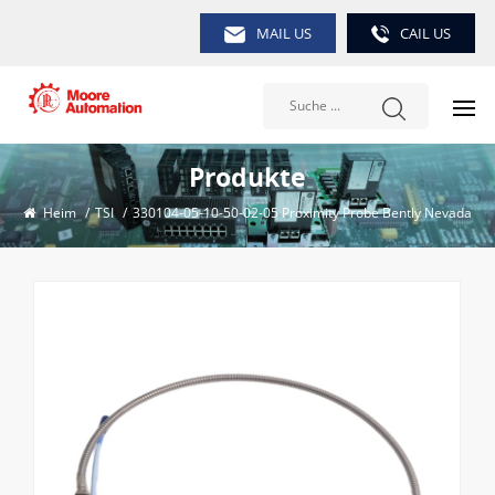
MAIL US
CAIL US
Produkte
Heim
/
TSI
/
330104-05-10-50-02-05 Proximity Probe Bently Nevada