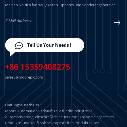
Melden Sie sich für Neuigkeiten, Updates und Sonderangebote an.
LERN MEHR
LERN MEHR
Tell Us Your Needs !
+86 15359408275
sales5@mooreplc.com
Haftungsausschluss :
Moore Automation verkauft Teile für die industrielle
Automatisierung, einschließlich neuer Produkte und eingestellter
Produkte, und kauft solche vorgestellten Produkte über