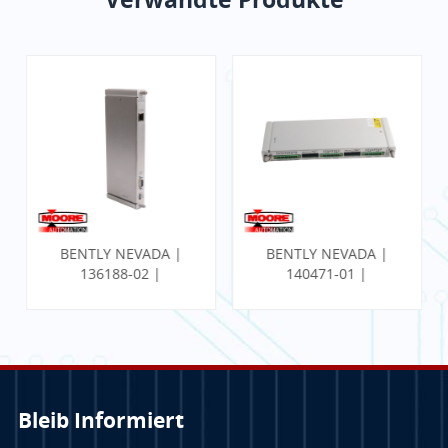
BENTLY NEVADA |
BENTLY NEVADA |
136188-02 |
140471-01 |
Kommunikations-
PROXIMITOR
Gateway-Ethernet-
SEISMISCHER
E/A-Modul
MONITOR MIT
INTERNER
TERMINIERUNG
Bleib Informiert