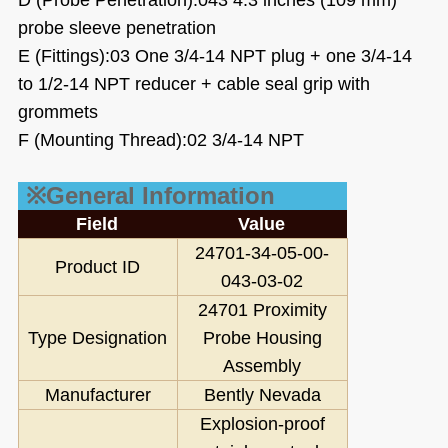
probe sleeve penetration
E (Fittings):03
One 3/4-14 NPT plug + one 3/4-14
to 1/2-14 NPT reducer + cable seal grip with
grommets
F (Mounting Thread):02
3/4-14 NPT
※General Information
Field
Value
24701-34-05-00-
Product ID
04
3-03-02
24701 Proximity
Type Designation
Probe Housing
Assembly
Manufacturer
Bently Nevada
Explosion-proof