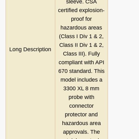
sleeve. CSA
certified explosion-
proof for
hazardous areas
(Class I Div 1 & 2,
Class II Div 1 & 2,
Long Description
Class III). Fully
compliant with API
670 standard. This
model includes a
3300 XL 8 mm
probe with
connector
protector and
hazardous area
approvals. The