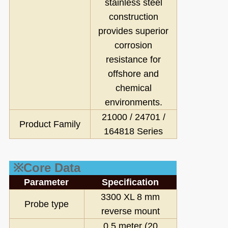
stainless steel
construction
provides superior
corrosion
resistance for
offshore and
chemical
environments.
21000 / 24701 /
Product Family
164818 Series
※Core Data
Parameter
Specification
3300 XL 8 mm
Probe type
reverse mount
0.5 meter (20