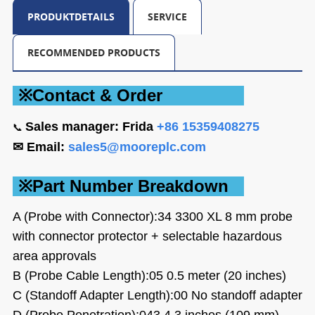
PRODUKTDETAILS
SERVICE
RECOMMENDED PRODUCTS
※Contact &
Order
Sales
manager: Frida
+86 15359408275
📞
✉ Email:
sales5@mooreplc.com
※Part Number Breakdown
A (Probe with Connector):34
3300 XL 8 mm probe
with connector protector + selectable hazardous
area approvals
B (Probe Cable Length):05
0.5 meter (20 inches)
C (Standoff Adapter Length):00
No standoff adapter
D (Probe Penetration):043
4.3 inches (109 mm)