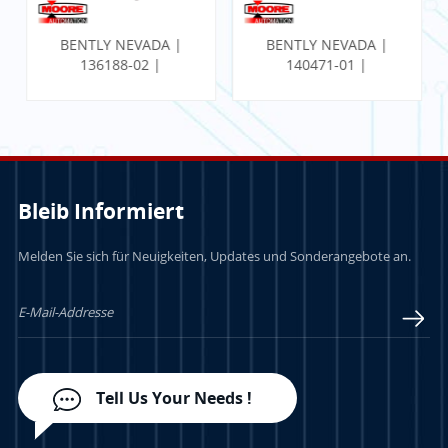
BENTLY NEVADA |
BENTLY NEVADA |
136188-02 |
140471-01 |
Kommunikations-
PROXIMITOR
Gateway-Ethernet-
SEISMISCHER
E/A-Modul
MONITOR MIT
INTERNER
TERMINIERUNG
Bleib Informiert
Melden Sie sich für Neuigkeiten, Updates und Sonderangebote an.
LERN MEHR
LERN MEHR
Tell Us Your Needs !