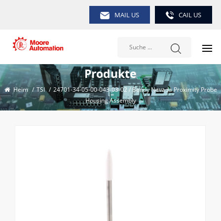
MAIL US
CAIL US
Produkte
Heim
/
TSI
/
24701-34-05-00-043-03-02 / Bently Nevada Proximity Probe
Housing Assembly