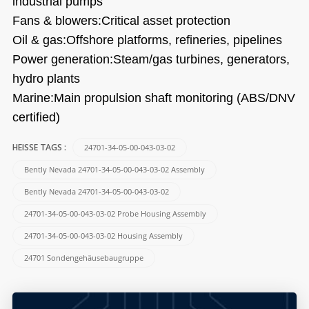
industrial pumps
Fans & blowers:Critical asset protection
Oil & gas:Offshore platforms, refineries, pipelines
Power generation:Steam/gas turbines, generators,
hydro plants
Marine:Main propulsion shaft monitoring (ABS/DNV
certified)
24701-34-05-00-043-03-02
HEISSE TAGS :
Bently Nevada 24701-34-05-00-043-03-02 Assembly
Bently Nevada 24701-34-05-00-043-03-02
24701-34-05-00-043-03-02 Probe Housing Assembly
24701-34-05-00-043-03-02 Housing Assembly
24701 Sondengehäusebaugruppe