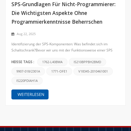
SPS-Grundlagen Für Nicht-Programmierer:
Die Wichtigsten Aspekte Ohne
Programmierkenntnisse Beherrschen
Aug 22, 2025
Identifizierung der SPS-Komponenten: Was befindet sich im
Schaltschrank?Bevor wir uns mit der Funktionsweise einer SPS
befassen, ist es wichtig, ihre wichtigsten Komponenten zu kennen.
Stellen Sie sich eine SPS als einen spezialisierten Computer vor,
1762-L40BWA
IS210BPPBH2BMD
HEISSE TAGS :
der für industrielle Umgebungen entwickelt wurde...
9907-018/2301A
1771-OFE1
V18345-2010461001
IS220PDIAH1A
WEITERLESEN