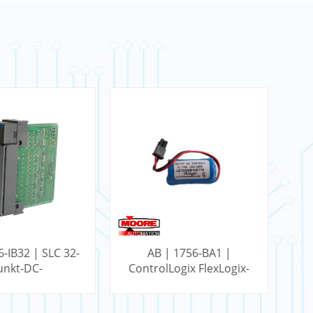
6-IB32 | SLC 32-
AB | 1756-BA1 |
unkt-DC-
ControlLogix FlexLogix-
gangsmodul
Batterie