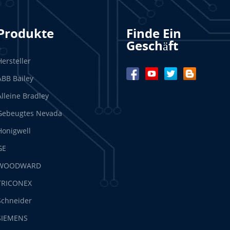
Produkte
Finde Ein
Geschäft
Hersteller
ABB Bailey
Alleine Bradley
Gebeugtes Nevada
Honigwell
GE
WOODWARD
TRICONEX
Schneider
SIEMENS