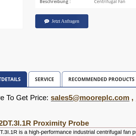
Centrifugal Fan
Beschreibung :
Jetzt Anfragen
DETAILS
SERVICE
RECOMMENDED PRODUCTS
re To Get Price:
sales5@mooreplc.com
,
2DT.3I.1R
Proximity Probe
3I.1R is a high-performance industrial centrifugal fan