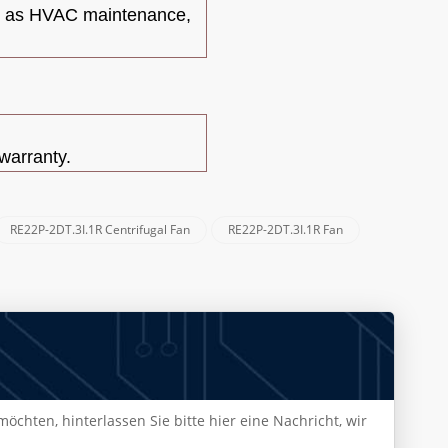
ch as HVAC maintenance,
warranty.
RE22P-2DT.3I.1R Centrifugal Fan
RE22P-2DT.3I.1R Fan
chten, hinterlassen Sie bitte hier eine Nachricht, wir