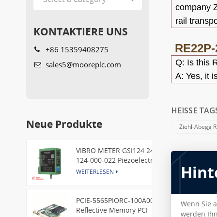
company Zi
rail transp
KONTAKTIERE UNS
RE22P-
+86 15359408275
Q: Is this
R
sales5@mooreplc.com
A: Yes, it
HEISSE TAG
Neue Produkte
Ziehl-Abegg 
VIBRO METER GSI124 244-
124-000-022 Piezoelectric
Hint
Pressure Transducer
WEITERLESEN
PCIE-5565PIORC-100A00
Wenn Sie a
Reflective Memory PCI
werden Ihn