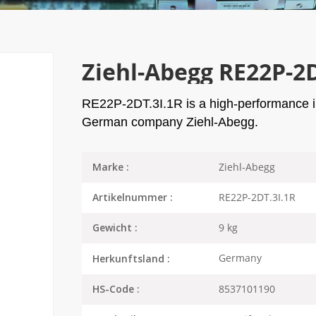
Ziehl-Abegg RE22P-2D
RE22P-2DT.3I.1R is a high-performance in
German company Ziehl-Abegg.
Ziehl-Abegg
Marke :
RE22P-2DT.3I.1R
Artikelnummer :
9 kg
Gewicht :
Germany
Herkunftsland :
8537101190
HS-Code :