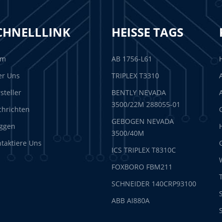
CHNELLLINK
HEISSE TAGS
im
AB 1756-L61
er Uns
TRIPLEX T3310
steller
BENTLY NEVADA
3500/22M 288055-01
hrichten
GEBOGEN NEVADA
ggen
3500/40M
taktiere Uns
ICS TRIPLEX T8310C
FOXBORO FBM211
SCHNEIDER 140CRP93100
ABB AI880A