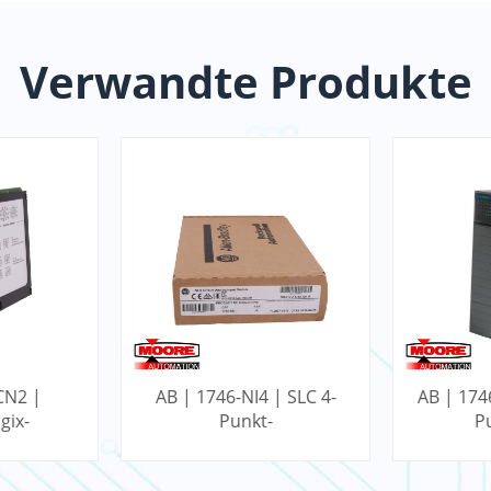
Verwandte Produkte
CN2 |
AB | 1746-NI4 | SLC 4-
AB | 174
gix-
Punkt-
P
onsmodul
Analogeingangsmodul
Ein