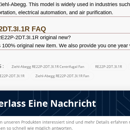
ehl-Abegg. This model is widely used in industries su
ortation, electrical automation, and air purification.
2DT.3I.1R
FAQ
E22P-2DT.3I.1R
original new?
 is 100% original new item. We also provide you one year 
Ziehl-Abegg RE22P-2DT.3I.1R Centrifugal Fan
RE22P-2DT.3I.1R
S :
RE22P-2DT.3I.1R
Ziehl-Abegg RE22P-2DT.3I.1R Fan
erlass Eine Nachricht
n unseren Produkten interessiert sind und mehr Details erfahren mö
en so schnell wie möglich antworten.