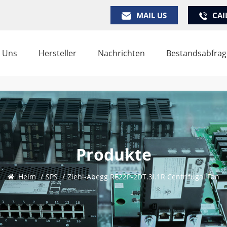
MAIL US
CAI
 Uns
Hersteller
Nachrichten
Bestandsabfrag
Produkte
Heim
/
SPS
/
Ziehl-Abegg RE22P-2DT.3I.1R Centrifugal Fan