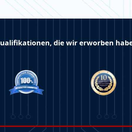
ualifikationen, die wir erworben hab
EHR
LERN MEHR
LE