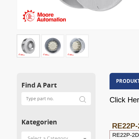
PRODUKT
Find A Part
Click He
Kategorien
RE22P-
RE22P-2DT.