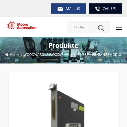
MAIL US
CAIL US
Produkte
Heim
/
WOODWARD
/
WOODWARD | 5463-785 | EINGANGSMODUL