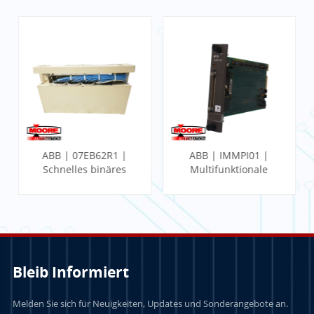
ABB | 07EB62R1 |
ABB | IMMPI01 |
Schnelles binäres
Multifunktionale
Eingangsmodul
Prozessorschnittstelle
Bleib Informiert
Melden Sie sich für Neuigkeiten, Updates und Sonderangebote an.