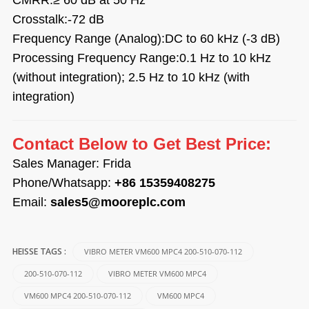
Crosstalk:-72 dB
Frequency Range (Analog):DC to 60 kHz (-3 dB)
Processing Frequency Range:0.1 Hz to 10 kHz
(without integration); 2.5 Hz to 10 kHz (with
integration)
Contact Below to Get Best Price:
Sales Manager: Frida
Phone/Whatsapp:
+86 15359408275
Email:
sales5@mooreplc.com
VIBRO METER VM600 MPC4 200-510-070-112
HEISSE TAGS :
200-510-070-112
VIBRO METER VM600 MPC4
VM600 MPC4 200-510-070-112
VM600 MPC4