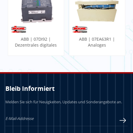
ABB | 07DI92 |
ABB | 07EA63R1 |
Dezentrales digitales
Analoges
E/A-Gerät
Eingangsmodul
Bleib Informiert
Melden Sie sich für Neuigkeiten, Updates und Sonderangebote an.
LERN MEHR
LERN MEHR