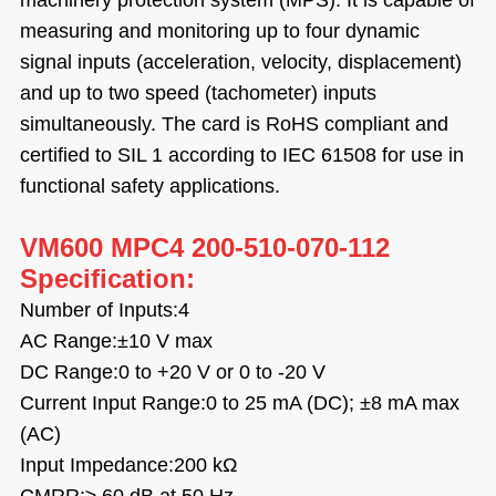
measuring and monitoring up to four dynamic
signal inputs (acceleration, velocity, displacement)
and up to two speed (tachometer) inputs
simultaneously. The card is RoHS compliant and
certified to SIL 1 according to IEC 61508 for use in
functional safety applications.
VM600 MPC4 200-510-070-112
Specification:
Number of Inputs:4
AC Range:±10 V max
DC Range:0 to +20 V or 0 to -20 V
Current Input Range:0 to 25 mA (DC); ±8 mA max
(AC)
Input Impedance:200 kΩ
CMRR:≥ 60 dB at 50 Hz