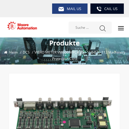
MAIL US
CAIL US
Produkte
Heim
/
DCS
/
VIBRO METER VM600 MPC4 200-510-070-112 Machinery
Protection Card