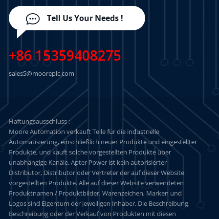
Tell Us Your Needs !
+86 15359408275
sales5@mooreplc.com
Haftungsausschluss :
Moore Automation verkauft Teile für die industrielle
Automatisierung, einschließlich neuer Produkte und eingestellter
Produkte, und kauft solche vorgestellten Produkte über
unabhängige Kanäle. Apter Power ist kein autorisierter
Distributor, Distributor oder Vertreter der auf dieser Website
vorgestellten Produkte. Alle auf dieser Website verwendeten
Produktnamen / Produktbilder, Warenzeichen, Marken und
Logos sind Eigentum der jeweiligen Inhaber. Die Beschreibung,
Beschreibung oder der Verkauf von Produkten mit diesen