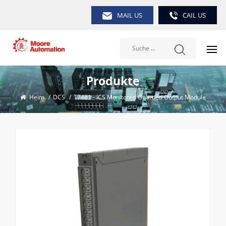
MAIL US
CAIL US
Produkte
Heim
/
DCS
/
T7481 - ICS Monitored Guarded Output Module