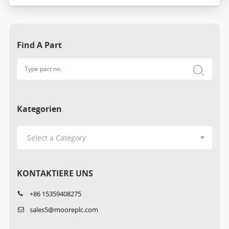
Find A Part
Kategorien
KONTAKTIERE UNS
+86 15359408275
sales5@mooreplc.com