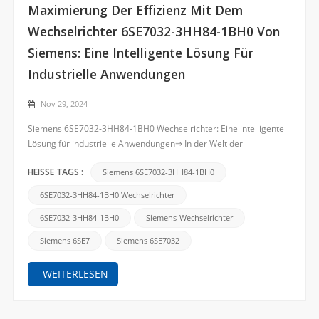
Suche
Maximierung Der Effizienz Mit Dem
Wechselrichter 6SE7032-3HH84-1BH0 Von
Siemens: Eine Intelligente Lösung Für
Industrielle Anwendungen
Nov 29, 2024
Siemens 6SE7032-3HH84-1BH0 Wechselrichter: Eine intelligente
Lösung für industrielle Anwendungen⇒ In der Welt der
industriellen Automatisierung sind Energieeffizienz,
Zuverlässigkeit und Leistung entscheidend für die Optimierung
Siemens 6SE7032-3HH84-1BH0
HEISSE TAGS :
des Betriebs. Der Siemens 6SE7032-3HH84-1BH0 Wechselrichter
6SE7032-3HH84-1BH0 Wechselrichter
ist ein...
6SE7032-3HH84-1BH0
Siemens-Wechselrichter
Siemens 6SE7
Siemens 6SE7032
WEITERLESEN