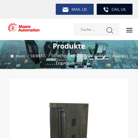
MAIL US
CAIL US
Produkte
Heim
/
SIEMENS
/
SIEMENS | 6ES7431-1KF20-0AB0 | Analoges
Eingangsmodul