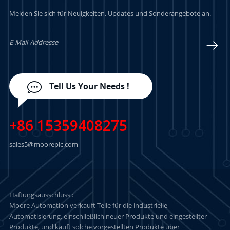
Melden Sie sich für Neuigkeiten, Updates und Sonderangebote an.
LERN MEHR
LERN MEHR
Tell Us Your Needs !
+86 15359408275
sales5@mooreplc.com
Haftungsausschluss :
Moore Automation verkauft Teile für die industrielle
Automatisierung, einschließlich neuer Produkte und eingestellter
Produkte, und kauft solche vorgestellten Produkte über