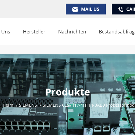
MAIL US
CAI
 Uns
Hersteller
Nachrichten
Bestandsabfrag
Produkte
Heim
/
SIEMENS
/
SIEMENS 6ES7417-4HT14-0AB0 Prozessormod