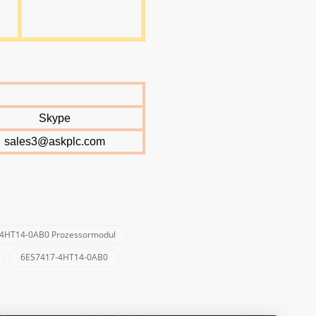
Skype
sales3@askplc.com
4HT14-0AB0 Prozessormodul
6ES7417-4HT14-0AB0