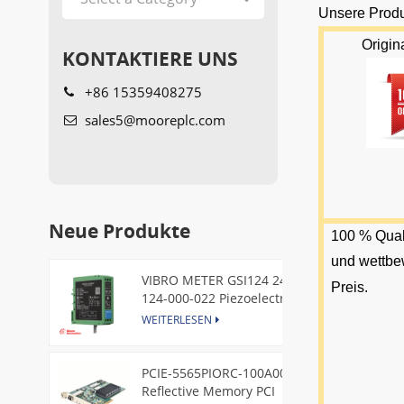
Unsere Produ
Origin
KONTAKTIERE UNS
+86 15359408275
sales5@mooreplc.com
Neue Produkte
100 % Qual
und wettbe
VIBRO METER GSI124 244-
Preis.
124-000-022 Piezoelectric
Pressure Transducer
WEITERLESEN
PCIE-5565PIORC-100A00
Reflective Memory PCI