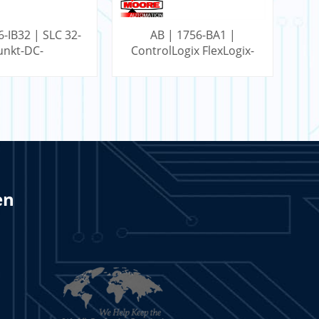
6-IB32 | SLC 32-
AB | 1756-BA1 |
unkt-DC-
ControlLogix FlexLogix-
gangsmodul
Batterie
en
RN MEHR
LERN MEHR