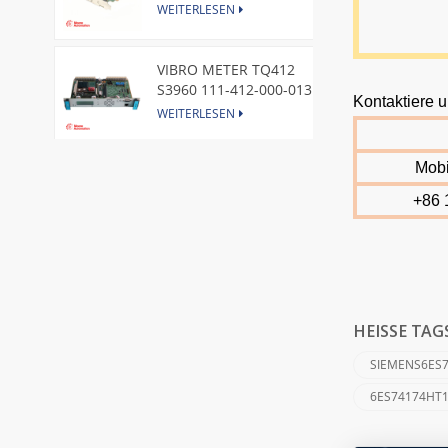
Express Node Card /GE
WEITERLESEN
VIBRO METER TQ412
S3960 111-412-000-013
Kontaktiere u
Reverse Mount
WEITERLESEN
Mobi
DI828 3BSE069054R1 ABB
Digital Input Module
+86 
WEITERLESEN
IC660BBA104 GE I/O Block
WEITERLESEN
HEISSE TAG
SIEMENS6ES7
VIBRO METER CE281 444-
6ES74174HT1
281-000-111 Piezoelectric
Pressure Transducer
WEITERLESEN