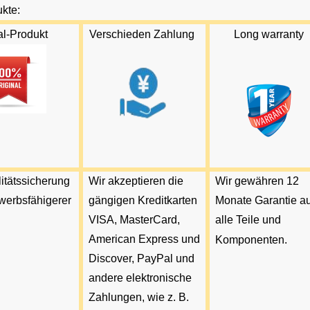
kte:
al-Produkt
Verschieden
Zahlung
L
ong
warran
ty
itätssicherung
Wir akzeptieren die
Wir gewähren 12
werbsfähigerer
gängigen Kreditkarten
Monate Garantie au
VISA, MasterCard,
alle Teile und
American Express und
Komponenten.
Discover, PayPal und
andere elektronische
Zahlungen, wie z. B.