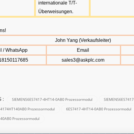
internationale T/T-
Überweisungen
.
ns!
John Yang (Verkaufsleiter)
l / WhatsApp
Email
18150117685
sales3@askplc.com
SIEMENS6ES7417-4HT14-0AB0 Prozessormodul
SIEMENS6ES7417
S :
4174HT140AB0 Prozessormodul
6ES7417-4HT14-0AB0 Prozessormodul
40AB0 Prozessormodul