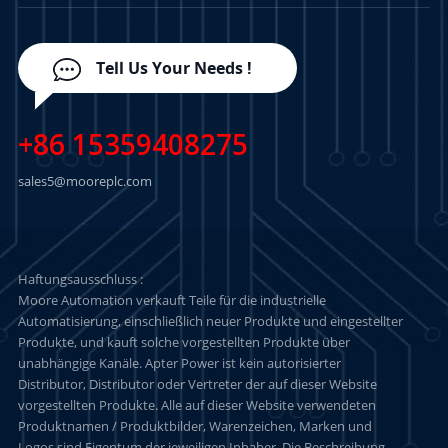
Tell Us Your Needs !
+86 15359408275
sales5@mooreplc.com
Haftungsausschluss :
Moore Automation verkauft Teile für die industrielle
Automatisierung, einschließlich neuer Produkte und eingestellter
Produkte, und kauft solche vorgestellten Produkte über
unabhängige Kanäle. Apter Power ist kein autorisierter
Distributor, Distributor oder Vertreter der auf dieser Website
vorgestellten Produkte. Alle auf dieser Website verwendeten
Produktnamen / Produktbilder, Warenzeichen, Marken und
Logos sind Eigentum der jeweiligen Inhaber. Die Beschreibung,