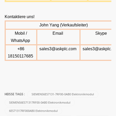
Kontaktiere uns!
John Yang (Verkaufsleiter)
Mobil /
Email
Skype
WhatsApp
+86
sales3@askplc.com
sales3@askplc.c
18150117685
SIEMENS6ES7131-7RF00-0AB0 Elektronikmodul
HEISSE TAGS :
SIEMENS6ES71317RF00-0AB0 Elektronikmodul
6ES71317RF000AB0 Elektronikmodul