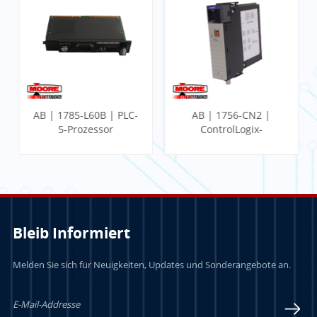
AB | 1785-L60B | PLC-
AB | 1756-CN2 |
5-Prozessor
ControlLogix-
Kommunikationsmodul
Bleib Informiert
Melden Sie sich für Neuigkeiten, Updates und Sonderangebote an.
LERN MEHR
LERN MEHR