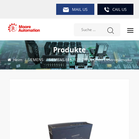
MAIL US
CAIL US
Produkte
Heim
/
SIEMENS
/
SIEMENS 6ES7131-7RF00-0AB0 Elektronikmodul