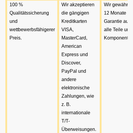
100 %
Wir akzeptieren
Wir gewähre
Qualitätssicherung
die gängigen
12 Monate
und
Kreditkarten
Garantie auf
wettbewerbsfähigerer
VISA,
alle Teile und
Preis.
MasterCard,
Komponenten
American
Express und
Discover,
PayPal und
andere
elektronische
Zahlungen, wie
z. B.
internationale
T/T-
Überweisungen
.