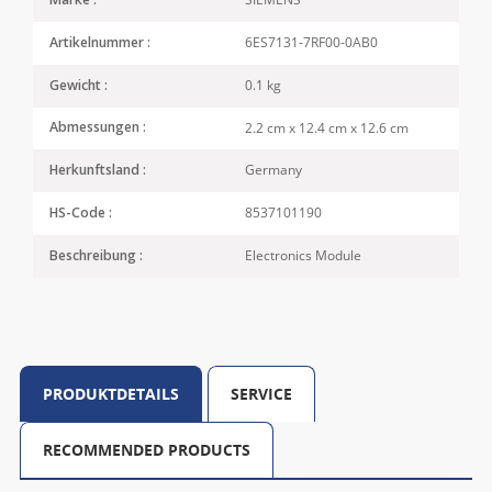
Marke :
6ES7131-7RF00-0AB0
Artikelnummer :
0.1 kg
Gewicht :
2.2 cm x 12.4 cm x 12.6 cm
Abmessungen :
Germany
Herkunftsland :
8537101190
HS-Code :
Electronics Module
Beschreibung :
PRODUKTDETAILS
SERVICE
RECOMMENDED PRODUCTS