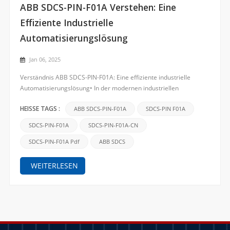
ABB SDCS-PIN-F01A Verstehen: Eine
Effiziente Industrielle
Automatisierungslösung
Jan 06, 2025
Verständnis ABB SDCS-PIN-F01A: Eine effiziente industrielle
Automatisierungslösung• In der modernen industriellen
Automatisierung sind Präzision und Zuverlässigkeit von
entscheidender Bedeutung. Als weltweit führender Anbieter von
ABB SDCS-PIN-F01A
SDCS-PIN F01A
HEISSE TAGS :
Automatisierungstechnologie treibt ABB Innovation und
SDCS-PIN-F01A
SDCS-PIN-F01A-CN
Entwicklung in...
SDCS-PIN-F01A Pdf
ABB SDCS
WEITERLESEN