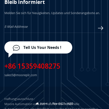
Bleib Informiert
Melden Sie sich für Neuigkeiten, Updates und Sonderangebote an.
Tell Us Your Needs !
+86 15359408275
sales5@mooreplc.com
Haftungsausschluss :
Heim
/
Rint-6421c ABB
Moore Automation verkauft Teile für die industrielle