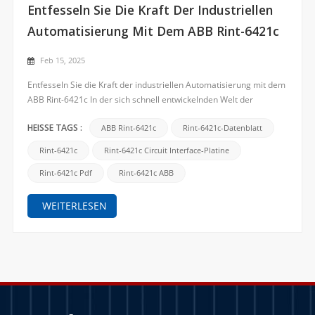
Entfesseln Sie Die Kraft Der Industriellen
Automatisierung Mit Dem ABB Rint-6421c
Feb 15, 2025
Entfesseln Sie die Kraft der industriellen Automatisierung mit dem
ABB Rint-6421c In der sich schnell entwickelnden Welt der
industriellen Automatisierung ist der Bedarf an hochwertigen,
zuverlässigen und effizienten Lösungen von größter Bedeutung.
ABB Rint-6421c
Rint-6421c-Datenblatt
HEISSE TAGS :
ABB, ein weltweit führender Anbieter von Automat...
Rint-6421c
Rint-6421c Circuit Interface-Platine
Rint-6421c Pdf
Rint-6421c ABB
WEITERLESEN