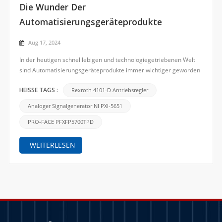
Die Wunder Der
Automatisierungsgeräteprodukte
Aug 17, 2024
In der heutigen schnelllebigen und technologiegetriebenen Welt
sind Automatisierungsgeräteprodukte immer wichtiger geworden
entstanden als die unbesungene Helden zahlreicher Branchen.
Diese bemerkenswerten Kreationen sind nicht gerecht
Rexroth 4101-D Antriebsregler
HEISSE TAGS :
mechanisch Wunder; Sie sind der Schlüssel zur...
Analoger Signalgenerator NI PXI-5651
PRO-FACE PFXFP5700TPD
WEITERLESEN