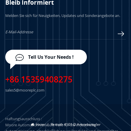
Bleib Informiert
Melden Sie sich für Neuigkeiten, Updates und Sonderangebote an.
Tell Us Your Needs !
+86 15359408275
sales5@mooreplc.com
Haftungsausschluss :
Heim
/
Rexroth 4101-D Antriebsregler
Moore Automation verkauft Teile für die industrielle