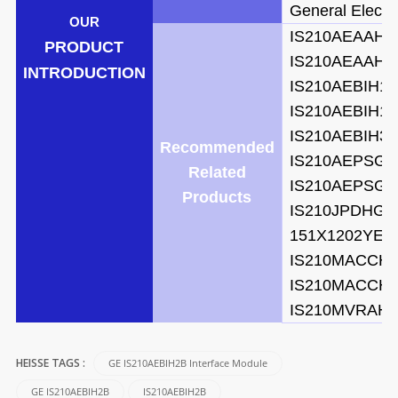
General Electri
OUR
IS210AEAAH1
PRODUCT
IS210AEAAH1
INTRODUCTION
IS210AEBIH1
IS210AEBIH1
IS210AEBIH3
Recommended
IS210AEPSG1
Related
IS210AEPSG1
Products
IS210JPDHG1
151X1202YE1
IS210MACCH
IS210MACCH
IS210MVRAH
GE IS210AEBIH2B Interface Module
HEISSE TAGS :
GE IS210AEBIH2B
IS210AEBIH2B