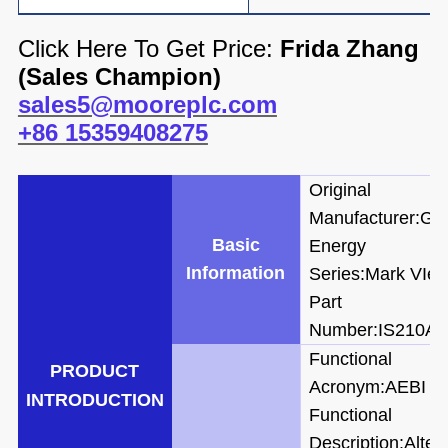
Click Here To Get Price:
Frida Zhang
(
Sales Champion)
sales5@mooreplc.com
+86 15359408275
Original
Manufacturer:GE
Basic
Energy
Information
Series:Mark VIe
Part
Number:IS210A
Functional
PRODUCT
Acronym:AEBI
IN
TRODUCTION
Functional
Description:Alter