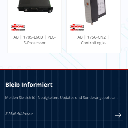
AB | 1785-L60B | PLC-
AB | 1756-CN2 |
5-Prozessor
ControlLogix-
Kommunikationsmodul
Bleib Informiert
Melden Sie sich für Neuigkeiten, Updates und Sonderangebote an.
LERN MEHR
LERN MEHR