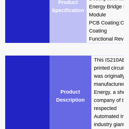
Product
Energy Bridge In
Specification
Module
PCB Coating:Con
Coating
Functional Revis
This IS210AE
printed circuit 
was originally
manufactured 
Product
Energy, a shell
Description
company of th
respected
Automated Indu
industry giant