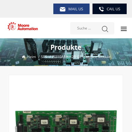
MAIL US
CAIL US
Produkte
Heim
/
SPS
/
IS210AEBIH2B GE Interface Module