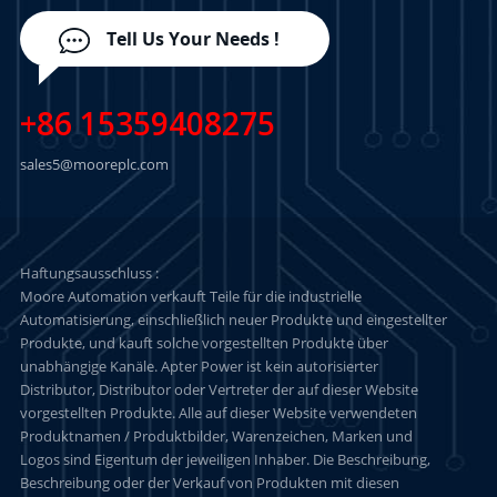
Tell Us Your Needs !
+86 15359408275
sales5@mooreplc.com
Haftungsausschluss :
Moore Automation verkauft Teile für die industrielle
Automatisierung, einschließlich neuer Produkte und eingestellter
Produkte, und kauft solche vorgestellten Produkte über
unabhängige Kanäle. Apter Power ist kein autorisierter
Distributor, Distributor oder Vertreter der auf dieser Website
vorgestellten Produkte. Alle auf dieser Website verwendeten
Produktnamen / Produktbilder, Warenzeichen, Marken und
Logos sind Eigentum der jeweiligen Inhaber. Die Beschreibung,
Beschreibung oder der Verkauf von Produkten mit diesen