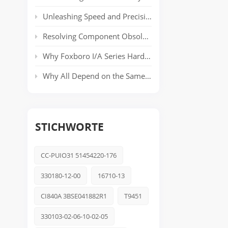
Unleashing Speed and Precision: The Power of ABB’s AC 800PEC Control System
Resolving Component Obsolescence in ICS Triplex Trusted® T8000 Series Safety Systems
Why Foxboro I/A Series Hardware Still Dominates Long-Life Process Plants
Why All Depend on the Same Safety Platform: Triconex
STICHWORTE
CC-PUIO31 51454220-176
330180-12-00
16710-13
CI840A 3BSE041882R1
T9451
330103-02-06-10-02-05