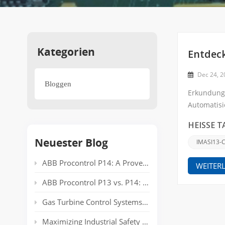
Kategorien
Entdeck
Dec 24, 
Bloggen
Erkundung 
Automatisi
Ein Produkt
HEISSE T
Neuester Blog
IMASI13-
ABB Procontrol P14: A Proven Power Plant Automation System Supporting Reliable Generation for Decades
WEITER
ABB Procontrol P13 vs. P14: Technical Comparison and Spare Parts Guide
Gas Turbine Control Systems: Common Automation Platforms and Spare Parts Used in Power Generation
Maximizing Industrial Safety and Connectivity with the HIMA HIMatrix Series