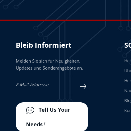
Bleib Informiert
S
Melden Sie sich für Neuigkeiten,
He
Updates und Sonderangebote an.
Üb
Her
Nac
Blo
Tell Us Your
Kon
Needs !