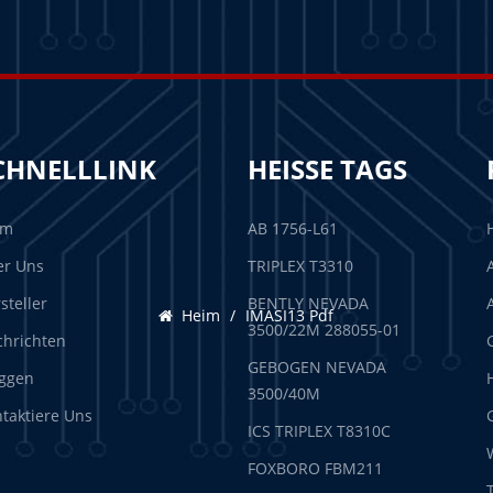
CHNELLLINK
HEISSE TAGS
im
AB 1756-L61
er Uns
TRIPLEX T3310
steller
BENTLY NEVADA
Heim
/
IMASI13 Pdf
3500/22M 288055-01
hrichten
GEBOGEN NEVADA
ggen
3500/40M
taktiere Uns
ICS TRIPLEX T8310C
FOXBORO FBM211