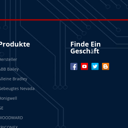
Produkte
Finde Ein
Geschäft
Hersteller
ABB Bailey
Alleine Bradley
Gebeugtes Nevada
Honigwell
GE
WOODWARD
TRICONEX