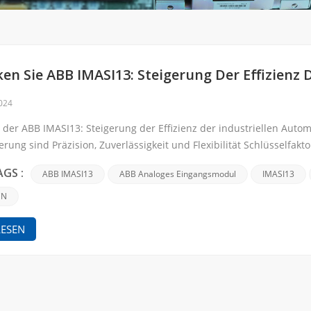
en Sie ABB IMASI13: Steigerung Der Effizienz 
2024
der ABB IMASI13: Steigerung der Effizienz der industriellen Automa
erung sind Präzision, Zuverlässigkeit und Flexibilität Schlüsselfak
, das diese Kriterien besonders gut erfü...
Suche
ABB IMASI13
ABB Analoges Eingangsmodul
IMASI13
AGS :
CN
LESEN