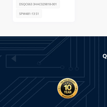
DSQC663 3HAC029818-001
SPW481-13 S1
Q