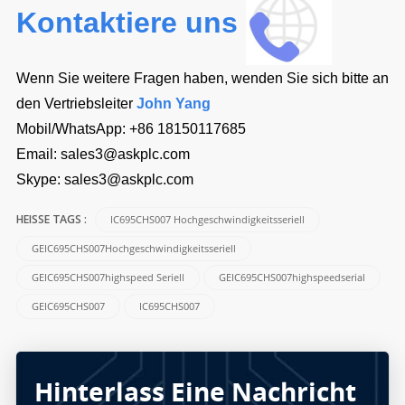
Kontaktiere uns
Wenn Sie weitere Fragen haben, wenden Sie sich bitte an
den Vertriebsleiter
John Yang
Mobil/WhatsApp:
+86 18150117685
Email:
sales3@askplc.com
Skype:
sales3@askplc.com
IC695CHS007 Hochgeschwindigkeitsseriell
HEISSE TAGS :
GEIC695CHS007Hochgeschwindigkeitsseriell
GEIC695CHS007highspeed Seriell
GEIC695CHS007highspeedserial
GEIC695CHS007
IC695CHS007
Hinterlass Eine Nachricht