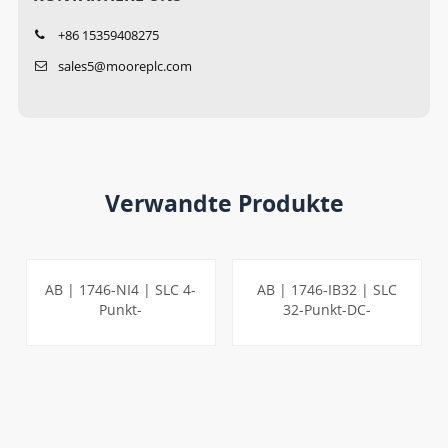
+86 15359408275
sales5@mooreplc.com
Verwandte Produkte
AB | 1746-NI4 | SLC 4-
AB | 1746-IB32 | SLC
Punkt-
32-Punkt-DC-
Analogeingangsmodul
Eingangsmodul