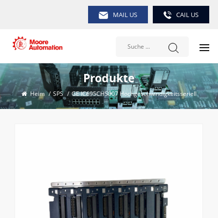
MAIL US
CAIL US
Produkte
Heim
/
SPS
/
GE IC695CHS007 Hochgeschwindigkeitsseriell