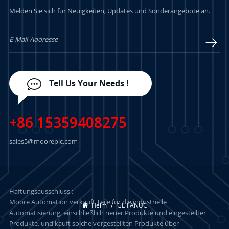
Melden Sie sich für Neuigkeiten, Updates und Sonderangebote an.
Tell Us Your Needs !
+86 15359408275
sales5@mooreplc.com
Haftungsausschluss :
Moore Automation verkauft Teile für die industrielle
Heim
/
GE FANUC
Automatisierung, einschließlich neuer Produkte und eingestellter
Produkte, und kauft solche vorgestellten Produkte über