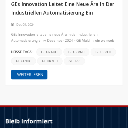
GEs Innovation Leitet Eine Neue Ära In Der
Industriellen Automatisierung Ein
Dec 09, 2024
GEs Innovation leitet eine neue Ära in der industriellen
Automatisierung ein⇒ Dezember 2024 – GE Multilin, ein weltweit
führender Anbieter industrieller Automatisierungslösungen, hat
sich seit jeher dem Ziel verschrieben, die Branche durch
GE UR 6UH
GE UR 8NH
GE UR 8LH
HEISSE TAGS :
modernste Technologie und innovative Produkte voranzubring...
GE FANUC
GE UR 9EH
GE UR 6
WEITERLESEN
Bleib Informiert