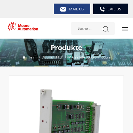
MAIL US
CAIL US
Produkte
Heim
/
DCS
/
F1101 HIMA safety control module