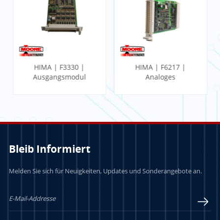
HIMA | F3330 |
HIMA | F6217 |
Ausgangsmodul
Analoges
Eingangsmodul
Bleib Informiert
Melden Sie sich für Neuigkeiten, Updates und Sonderangebote an.
LERN MEHR
LERN MEHR