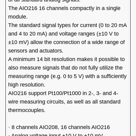
The AIO216 16 channels compactly in a single
module.
The standard signal types for current (0 to 20 mA
and 4 to 20 mA) and voltage ranges (
±
10 V to
±
10 mV) allow the connection of a wide range of
sensors and actuators.
A minimum 14 bit resolution makes it possible to
also measure signals that do not fully utilize the
measuring range (e.g. 0 to 5 V) with a sufficiently
high resolution.
AIO216 support Pt100/Pt1000 in 2-, 3- and 4-
wire measuring circuits, as well as all standard
thermocouples.
·
8 channels AIO208,
16 channels AIO216
·
Analog voltage input
±
10 V to
±
10 mV