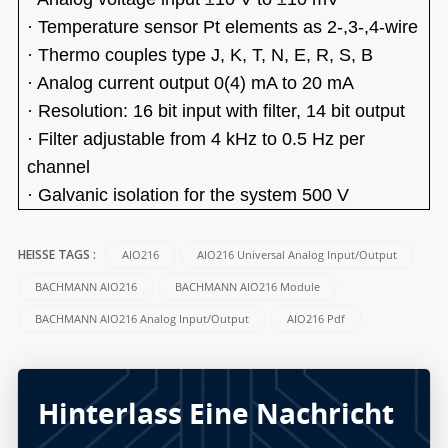
·
Temperature sensor Pt elements as 2-,3-,4-wire
·
Thermo couples type J, K, T, N, E, R, S, B
·
Analog current output 0(4) mA to 20 mA
·
Resolution: 16 bit input with filter, 14 bit output
·
Filter adjustable from 4 kHz to 0.5 Hz per
channel
·
Galvanic isolation for the system 500 V
AIO216
AIO216 Universal Analog Input/Output
HEISSE TAGS :
BACHMANN AIO216
BACHMANN AIO216 Module
BACHMANN AIO216 Analog Input/Output
AIO216 Pdf
Hinterlass Eine Nachricht