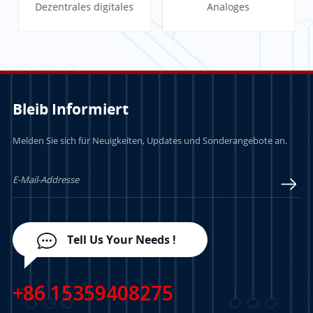
Dezentrales digitales
Analoges
E/A-Gerät
Eingangsmodul
Bleib Informiert
Melden Sie sich für Neuigkeiten, Updates und Sonderangebote an.
LERN MEHR
LERN MEHR
Tell Us Your Needs !
+86 15359408275