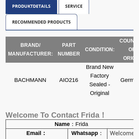
PRODUKTDETAILS
SERVICE
RECOMMENDED PRODUCTS
COUNT
BRAND/
PART
CONDITION:
OF
MANUFACTURER:
NUMBER
ORIGI
Brand New
Factory
BACHMANN
AIO216
Germa
Sealed -
Original
Welcome To Contact Frida
！
Name
：
Frida
Welcome
Ema
il
：
Whatsapp
：