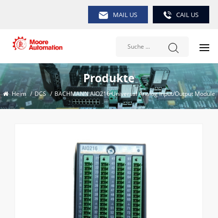
MAIL US
CAIL US
Produkte
Heim
/
DCS
/
BACHMANN AIO216 Universal Analog Input/Output Module