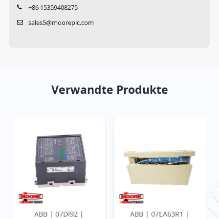
+86 15359408275
sales5@mooreplc.com
Verwandte Produkte
ABB | 07DI92 |
ABB | 07EA63R1 |