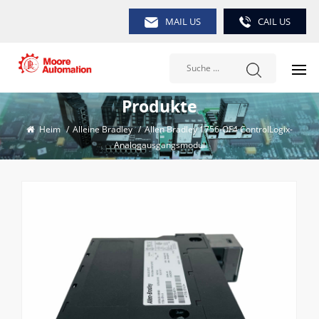
MAIL US
CAIL US
Produkte
Heim
/
Alleine Bradley
/
Allen Bradley 1756-OF4 ControlLogix-
Analogausgangsmodul