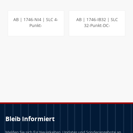
AB | 1746-NI4 | SLC 4-
AB | 1746-IB32 | SLC
Punkt-
32-Punkt-DC-
Analogeingangsmodul
Eingangsmodul
LERN MEHR
LERN MEHR
Bleib Informiert
Melden Sie sich für Neuigkeiten, Updates und Sonderangebote an.