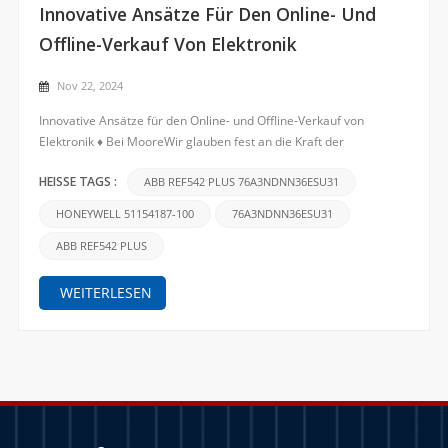
Innovative Ansätze Für Den Online- Und
Offline-Verkauf Von Elektronik
Nov 22, 2024
Innovative Ansätze für den Online- und Offline-Verkauf von
Elektronik ♦ Bei MooreWir glauben fest an die Kraft der
Technologie, die kontinuierlich wächst unser Investitionen in
Forschung und Entwicklung, um sicherzustellen, dass unsere
ABB REF542 PLUS 76A3NDNN36ESU31
HEISSE TAGS :
Produkte bestehen bleiben an vorderster Front die Branche. W...
HONEYWELL 51154187-100
76A3NDNN36ESU31
ABB REF542 PLUS
WEITERLESEN