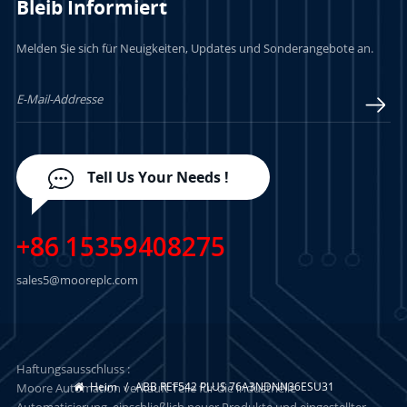
Bleib Informiert
Melden Sie sich für Neuigkeiten, Updates und Sonderangebote an.
Tell Us Your Needs !
+86 15359408275
sales5@mooreplc.com
Haftungsausschluss :
Heim
/
ABB REF542 PLUS 76A3NDNN36ESU31
Moore Automation verkauft Teile für die industrielle