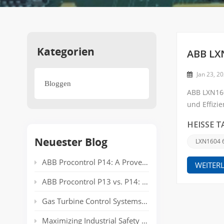
Kategorien
ABB LXN
Jan 23, 2
Bloggen
ABB LXN160
und Effizi
Komponent
HEISSE T
Neuester Blog
LXN1604 
ABB Procontrol P14: A Proven Power Plant Automation System Supporting Reliable Generation for Decades
WEITER
ABB Procontrol P13 vs. P14: Technical Comparison and Spare Parts Guide
Gas Turbine Control Systems: Common Automation Platforms and Spare Parts Used in Power Generation
Maximizing Industrial Safety and Connectivity with the HIMA HIMatrix Series