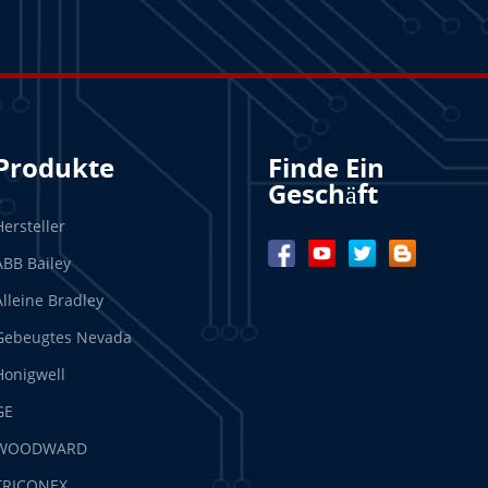
Produkte
Finde Ein
Geschäft
Hersteller
ABB Bailey
Alleine Bradley
Gebeugtes Nevada
Honigwell
GE
WOODWARD
TRICONEX