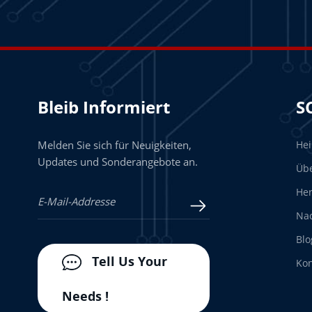
Bleib Informiert
S
Melden Sie sich für Neuigkeiten,
He
Updates und Sonderangebote an.
Üb
Her
Nac
Blo
Tell Us Your
Kon
Needs !