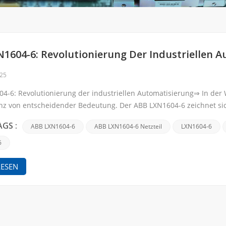
1604-6: Revolutionierung Der Industriellen 
025
4-6: Revolutionierung der industriellen Automatisierung⇒ In der W
enz von entscheidender Bedeutung. Der ABB LXN1604-6 zeichnet sic
e aus, die den hohen Anforderungen modern...
Suche
ABB LXN1604-6
ABB LXN1604-6 Netzteil
LXN1604-6
AGS :
6
LESEN