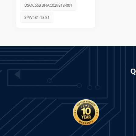
DSQC663 3HAC029818-001
SPW481-13 S1
Q