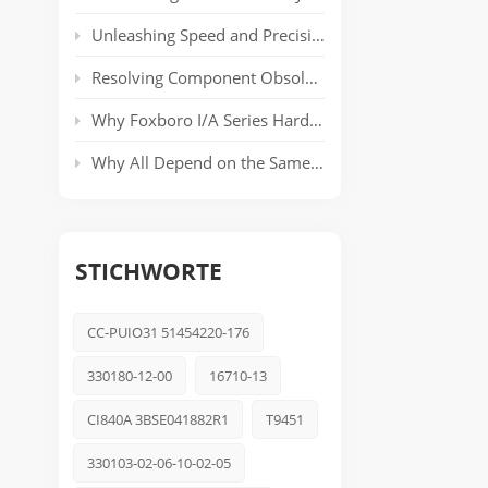
Unleashing Speed and Precision: The Power of ABB’s AC 800PEC Control System
Resolving Component Obsolescence in ICS Triplex Trusted® T8000 Series Safety Systems
Why Foxboro I/A Series Hardware Still Dominates Long-Life Process Plants
Why All Depend on the Same Safety Platform: Triconex
STICHWORTE
CC-PUIO31 51454220-176
330180-12-00
16710-13
CI840A 3BSE041882R1
T9451
330103-02-06-10-02-05