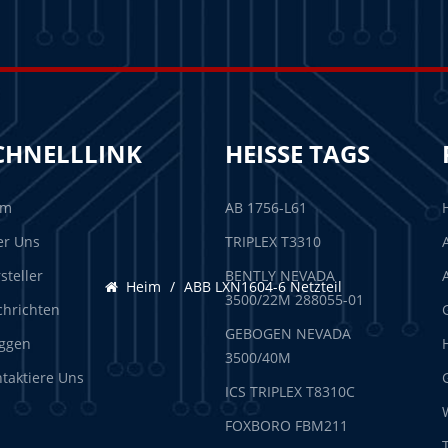
CHNELLLINK
HEISSE TAGS
im
AB 1756-L61
er Uns
TRIPLEX T3310
steller
BENTLY NEVADA
Heim
/
ABB LXN1604-6 Netzteil
3500/22M 288055-01
hrichten
GEBOGEN NEVADA
ggen
3500/40M
taktiere Uns
ICS TRIPLEX T8310C
FOXBORO FBM211