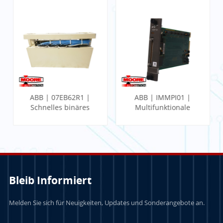
ABB | 07EB62R1 |
ABB | IMMPI01 |
Schnelles binäres
Multifunktionale
Eingangsmodul
Prozessorschnittstelle
Bleib Informiert
Melden Sie sich für Neuigkeiten, Updates und Sonderangebote an.
LERN MEHR
LERN MEHR