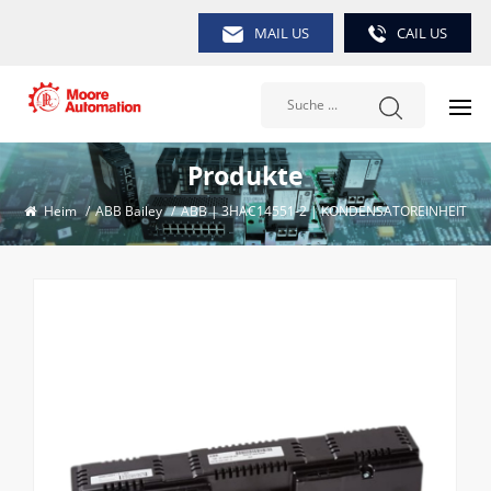
MAIL US
CAIL US
Produkte
Heim
/
ABB Bailey
/
ABB | 3HAC14551-2 | KONDENSATOREINHEIT