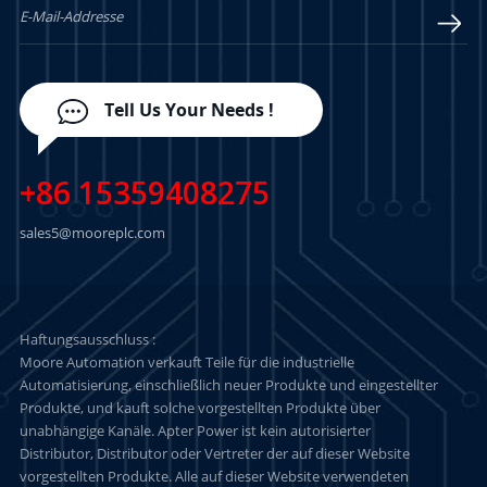
Tell Us Your Needs !
+86 15359408275
sales5@mooreplc.com
Haftungsausschluss :
Moore Automation verkauft Teile für die industrielle
Automatisierung, einschließlich neuer Produkte und eingestellter
Produkte, und kauft solche vorgestellten Produkte über
unabhängige Kanäle. Apter Power ist kein autorisierter
Distributor, Distributor oder Vertreter der auf dieser Website
vorgestellten Produkte. Alle auf dieser Website verwendeten