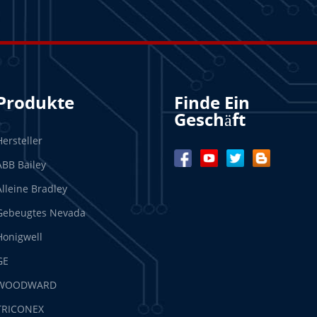
Produkte
Finde Ein
Geschäft
Hersteller
ABB Bailey
Alleine Bradley
Gebeugtes Nevada
Honigwell
GE
WOODWARD
TRICONEX