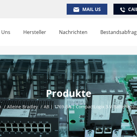
MAIL US
CAI
 Uns
Hersteller
Nachrichten
Bestandsabfrag
Produkte
m
/
Alleine Bradley
/
AB | 1769-BA | CompactLogix 3-V-Batterieb