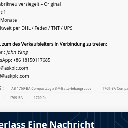
rikneu versiegelt – Original
t:1
2 Monate
tweit per DHL / Fedex / TNT / UPS
zum des Verkaufsleiters in Verbindung zu treten:
er :
John Yang
sApp:
+86 18150117685
3@askplc.com
s3@askplc.com
AB 1769-BA CompactLogix 3-V-Batteriebaugruppe
1769-BA Compac
S :
1769-BA
1769 Pa
erlass Eine Nachricht