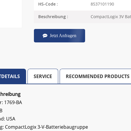
8537101190
HS-Code :
CompactLogix 3V Bat
Beschreibung :
Jetzt Anfragen
DETAILS
SERVICE
RECOMMENDED PRODUCTS
chreibung
: 1769-BA
AB
nd: USA
g:
CompactLogix 3-V-Batteriebaugruppe