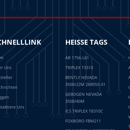
CHNELLLINK
HEISSE TAGS
im
AB 1756-L61
er Uns
TRIPLEX T3310
steller
BENTLY NEVADA
3500/22M 288055-01
hrichten
GEBOGEN NEVADA
ggen
3500/40M
taktiere Uns
ICS TRIPLEX T8310C
FOXBORO FBM211