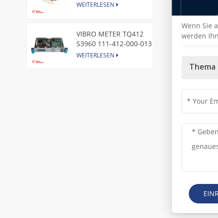
Express Node Card /GE
WEITERLESEN
Wenn Sie a
VIBRO METER TQ412
werden Ihn
S3960 111-412-000-013
Reverse Mount
WEITERLESEN
Thema 
DI828 3BSE069054R1 ABB
Digital Input Module
WEITERLESEN
IC660BBA104 GE I/O Block
WEITERLESEN
VIBRO METER CE281 444-
EIN
281-000-111 Piezoelectric
Pressure Transducer
WEITERLESEN