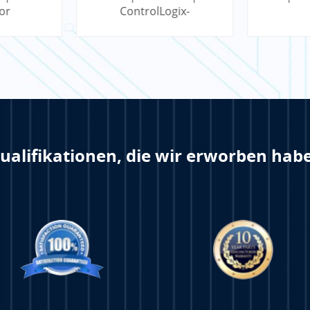
or
ControlLogix-
Kommunikationsmodul
Analog
ualifikationen, die wir erworben hab
EHR
LERN MEHR
LE