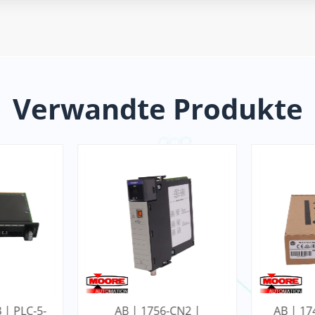
Verwandte Produkte
 | PLC-5-
AB | 1756-CN2 |
AB | 17