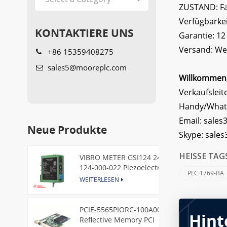
ZUSTAND: Fab
Verfügbarkei
KONTAKTIERE UNS
Garantie: 1
Versand: Wel
+86 15359408275
sales5@mooreplc.com
Willkommen, 
Verkaufsleit
Handy/What
Email:
sales
Neue Produkte
Skype:
sale
VIBRO METER GSI124 244-
HEISSE TAG
124-000-022 Piezoelectric
PLC 1769-BA
Pressure Transducer
WEITERLESEN
PCIE-5565PIORC-100A00
Hint
Reflective Memory PCI