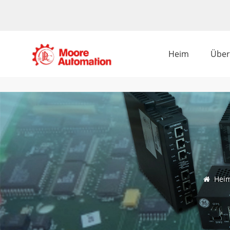
Heim
Über
Hei