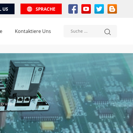
L US
SPRACHE
e
Kontaktiere Uns
augruppe