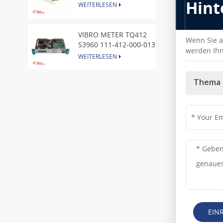
Hint
Express Node Card /GE
WEITERLESEN
VIBRO METER TQ412
Wenn Sie a
S3960 111-412-000-013
werden Ihn
Reverse Mount
WEITERLESEN
Thema 
DI828 3BSE069054R1 ABB
Digital Input Module
WEITERLESEN
IC660BBA104 GE I/O Block
WEITERLESEN
VIBRO METER CE281 444-
281-000-111 Piezoelectric
Pressure Transducer
WEITERLESEN
EIN