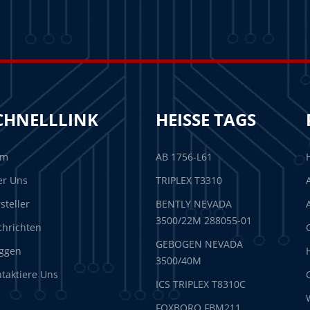
CHNELLLINK
HEISSE TAGS
im
AB 1756-L61
er Uns
TRIPLEX T3310
steller
BENTLY NEVADA
3500/22M 288055-01
hrichten
GEBOGEN NEVADA
ggen
3500/40M
taktiere Uns
ICS TRIPLEX T8310C
FOXBORO FBM211