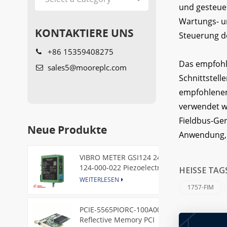
und gesteuer
Wartungs- u
KONTAKTIERE UNS
Steuerung d
+86 15359408275
Das empfohl
sales5@mooreplc.com
Schnittstell
empfohlener 
verwendet wi
Fieldbus-Ger
Neue Produkte
Anwendung, 
VIBRO METER GSI124 244-
124-000-022 Piezoelectric
HEISSE TAG
Pressure Transducer
WEITERLESEN
1757-FIM
PCIE-5565PIORC-100A00
Reflective Memory PCI