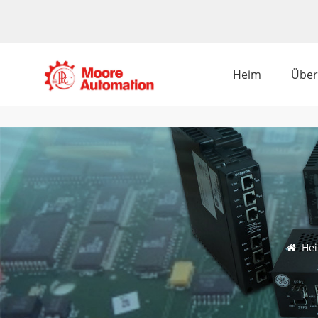
Heim
Über
He