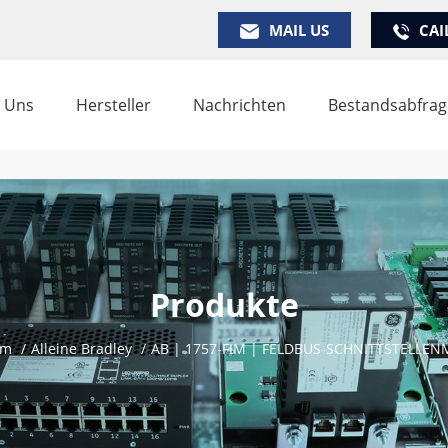
MAIL US
CAI
 Uns
Hersteller
Nachrichten
Bestandsabfrag
Produkte
im
/
Alleine Bradley
/
AB | 1757-FIM | FELDBUS-SCHNITTSTELLE