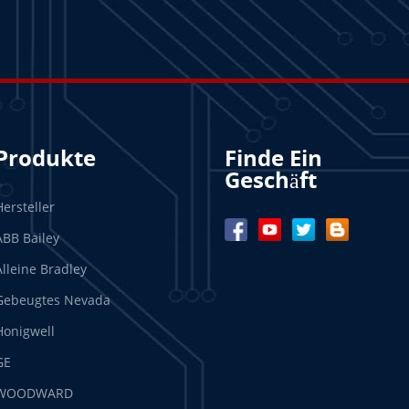
Produkte
Finde Ein
Geschäft
Hersteller
ABB Bailey
Alleine Bradley
Gebeugtes Nevada
Honigwell
GE
WOODWARD