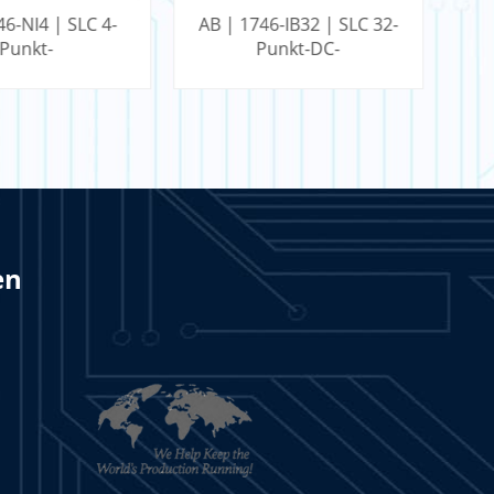
6-IB32 | SLC 32-
AB | 1756-BA1 |
unkt-DC-
ControlLogix FlexLogix-
gangsmodul
Batterie
en
RN MEHR
LERN MEHR