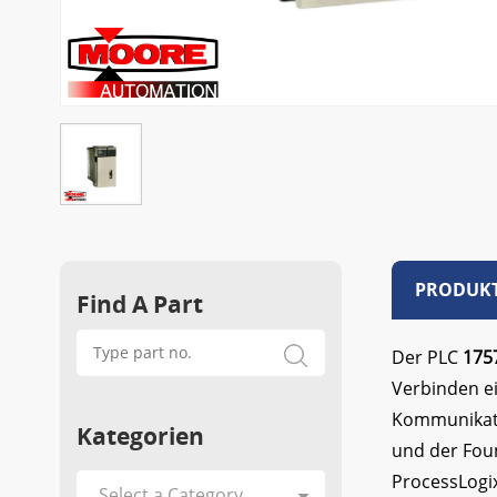
PRODUKT
Find A Part
Der PLC
175
Verbinden e
Kommunikati
Kategorien
und der Fou
ProcessLogi