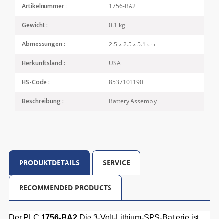
1756-BA2
Artikelnummer :
0.1 kg
Gewicht :
2.5 x 2.5 x 5.1 cm
Abmessungen :
USA
Herkunftsland :
8537101190
HS-Code :
Battery Assembly
Beschreibung :
PRODUKTDETAILS
SERVICE
RECOMMENDED PRODUCTS
Der PLC
1756-BA2
Die 3-Volt-Lithium-SPS-Batterie ist