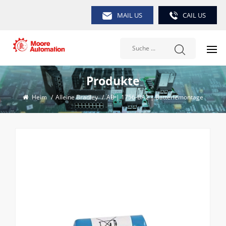
MAIL US
CAIL US
Produkte
Heim
/
Alleine Bradley
/
AB | 1756-BA2 | Batteriemontage