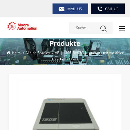
MAIL US
CAIL US
Produkte
Heim
/
Alleine Bradley
/
AB | 1305-BA03A | Laufwerk mit variabler
Geschwindigkeit