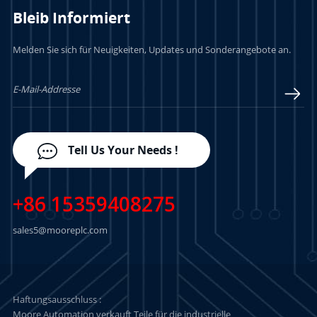
Bleib Informiert
Melden Sie sich für Neuigkeiten, Updates und Sonderangebote an.
LERN MEHR
LERN MEHR
Tell Us Your Needs !
+86 15359408275
sales5@mooreplc.com
Haftungsausschluss :
Moore Automation verkauft Teile für die industrielle