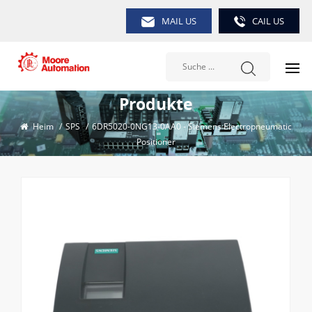
MAIL US
CAIL US
Produkte
Heim
/
SPS
/
6DR5020-0NG13-0AA0 - Siemens Electropneumatic
Positioner