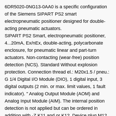
6DR5020-0NG13-0AA0 is a specific configuration
of the Siemens SIPART PS2 smart
electropneumatic positioner designed for double-
acting pneumatic actuators.
SIPART PS2 Smart, electropneumatic positioner,
4...20mA, Ex/nEx, double-acting, polycarbonate
enclosure, for pneumatic linear and part-turn
actuators. Non-contacting (wear-free) position
detection (NCS). Standard Without explosion
protection. Connection thread el.: M20x1.5 / pneu.:
G 1/4 Digital I/O Module (DIO), 1 digital input, 3
digital outputs (2 min. or max. limit values, 1 fault
indicator). " Analog Output Module (AOM) and
Analog Input Module (AIM). The internal position
detection is not applied but can be ordered in
addition with ‑Z K11 and or K12. Device plug M12