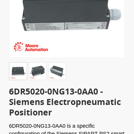
6DR5020-0NG13-0AA0 -
Siemens Electropneumatic
Positioner
6DR5020-0NG13-0AA0 is a specific
configuration of the Siemens SIPART PS2 smart