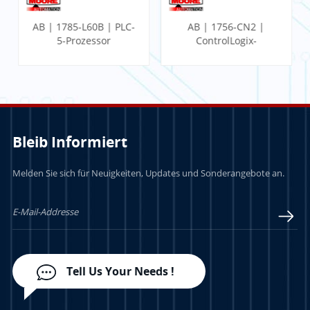
AB | 1785-L60B | PLC-
AB | 1756-CN2 |
5-Prozessor
ControlLogix-
Kommunikationsmodul
Bleib Informiert
Melden Sie sich für Neuigkeiten, Updates und Sonderangebote an.
LERN MEHR
LERN MEHR
Tell Us Your Needs !