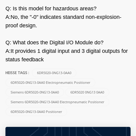
Q: Is this model for hazardous areas?
A:No, the "-0" indicates standard non-explosion-
proof design.
Q: What does the Digital I/O Module do?
A:It provides 1 digital input and 3 digital outputs for
status feedback
6DR5020-0NG13-0AA0
HEISSE TAGS :
6DR5020-0NG13-0AA0 Electropneumatic Positioner
Siemens 6DR5020-0NG13-0AA0
6DR5020 0NG13 0AA0
Siemens 6DR5020-0NG13-0AA0 Electropneumatic Positioner
6DR5020-0NG13-0AA0 Positioner