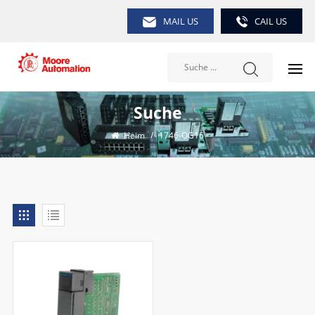
MAIL US
CAIL US
Suche
Heim
/
1746-OG16